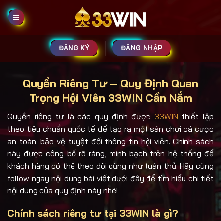
Bỏ
qua
nội
dung
ĐĂNG KÝ
ĐĂNG NHẬP
Quyền Riêng Tư – Quy Định Quan
Trọng Hội Viên 33WIN Cần Nắm
Quyền riêng tư là các quy định được
33WIN
thiết lập
theo tiêu chuẩn quốc tế để tạo ra một sân chơi cá cược
an toàn, bảo vệ tuyệt đối thông tin hội viên. Chính sách
này được công bố rõ ràng, minh bạch trên hệ thống để
khách hàng có thể theo dõi cũng như tuân thủ. Hãy cùng
follow ngay nội dung bài viết dưới đây để tìm hiểu chi tiết
nội dung của quy định này nhé!
Chính sách riêng tư tại 33WIN là gì?