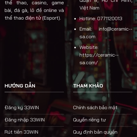
Quận 8, Hồ Chí Minh,
thể thao, casino, game
Việt Nam
bài, đá gà, lô đề online và
thể thao điện tử (Esport).
Hotline: 0771120013
Email:
info@ceramic--
sa.com
Website:
https://ceramic--
sa.com/
HƯỚNG DẪN
THAM KHẢO
Đăng ký 33WIN
Chính sách bảo mật
Đăng nhập 33WIN
Quyền riêng tư
Rút tiền 33WIN
Quy định bản quyền