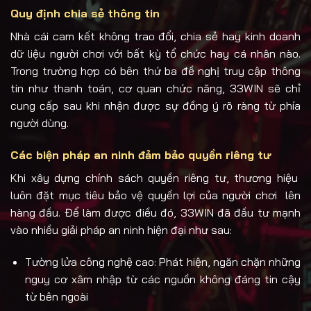
Quy định chia sẻ thông tin
Nhà cái cam kết không trao đổi, chia sẻ hay kinh doanh
dữ liệu người chơi với bất kỳ tổ chức hay cá nhân nào.
Trong trường hợp có bên thứ ba đề nghị truy cập thông
tin như thanh toán, cơ quan chức năng, 33WIN sẽ chỉ
cung cấp sau khi nhận được sự đồng ý rõ ràng từ phía
người dùng.
Các biện pháp an ninh đảm bảo quyền riêng tư
Khi xây dựng chính sách quyền riêng tư, thương hiệu
luôn đặt mục tiêu bảo vệ quyền lợi của người chơi lên
hàng đầu. Để làm được điều đó, 33WIN đã đầu tư mạnh
vào nhiều giải pháp an ninh hiện đại như sau:
Tường lửa công nghệ cao: Phát hiện, ngăn chặn những
nguy cơ xâm nhập từ các nguồn không đáng tin cậy
từ bên ngoài