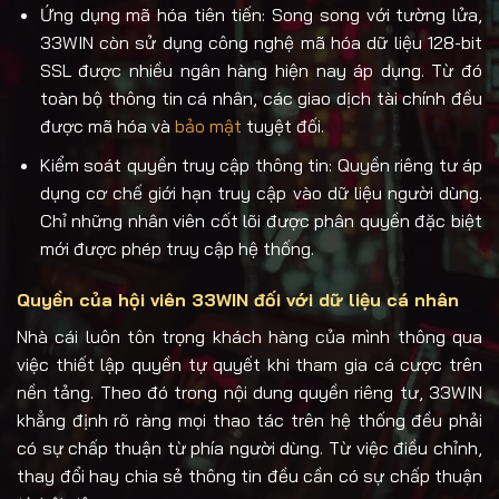
Ứng dụng mã hóa tiên tiến: Song song với tường lửa,
33WIN còn sử dụng công nghệ mã hóa dữ liệu 128-bit
SSL được nhiều ngân hàng hiện nay áp dụng. Từ đó
toàn bộ thông tin cá nhân, các giao dịch tài chính đều
được mã hóa và
bảo mật
tuyệt đối.
Kiểm soát quyền truy cập thông tin: Quyền riêng tư áp
dụng cơ chế giới hạn truy cập vào dữ liệu người dùng.
Chỉ những nhân viên cốt lõi được phân quyền đặc biệt
mới được phép truy cập hệ thống.
Quyền của hội viên 33WIN đối với dữ liệu cá nhân
Nhà cái luôn tôn trọng khách hàng của mình thông qua
việc thiết lập quyền tự quyết khi tham gia cá cược trên
nền tảng. Theo đó trong nội dung quyền riêng tư, 33WIN
khẳng định rõ ràng mọi thao tác trên hệ thống đều phải
có sự chấp thuận từ phía người dùng. Từ việc điều chỉnh,
thay đổi hay chia sẻ thông tin đều cần có sự chấp thuận