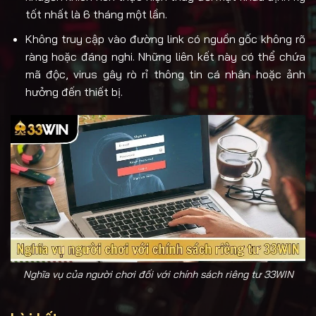
tốt nhất là 6 tháng một lần.
Không truy cập vào đường link có nguồn gốc không rõ
ràng hoặc đáng nghi. Những liên kết này có thể chứa
mã độc, virus gây rò rỉ thông tin cá nhân hoặc ảnh
hưởng đến thiết bị.
Nghĩa vụ của người chơi đối với chính sách riêng tư 33WIN