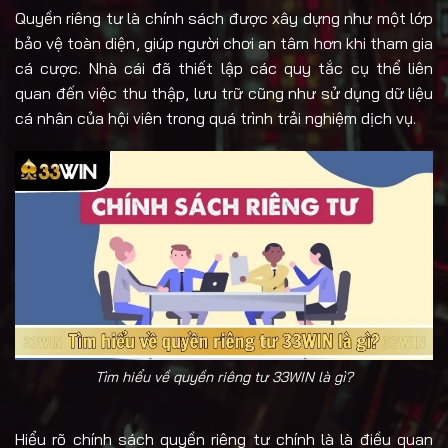
Quyền riêng tư là chính sách được xây dựng như một lớp
bảo vệ toàn diện, giúp người chơi an tâm hơn khi tham gia
cá cược. Nhà cái đã thiết lập các quy tắc cụ thể liên
quan đến việc thu thập, lưu trữ cũng như sử dụng dữ liệu
cá nhân của hội viên trong quá trình trải nghiệm dịch vụ.
Tìm hiểu về quyền riêng tư 33WIN là gì?
Hiểu rõ chính sách quyền riêng tư chính là là điều quan