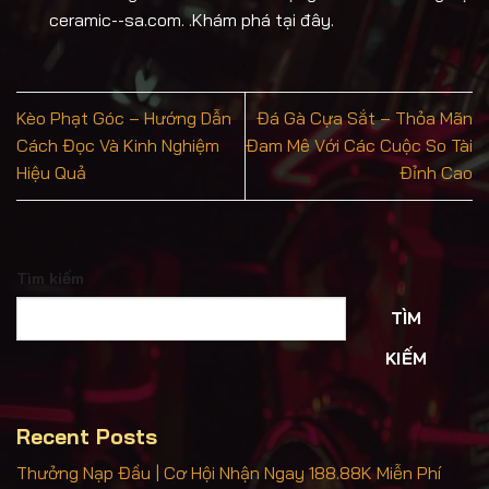
ceramic--sa.com. .Khám phá tại đây.
Kèo Phạt Góc – Hướng Dẫn
Đá Gà Cựa Sắt – Thỏa Mãn
Cách Đọc Và Kinh Nghiệm
Đam Mê Với Các Cuộc So Tài
Hiệu Quả
Đỉnh Cao
Tìm kiếm
TÌM
KIẾM
Recent Posts
Thưởng Nạp Đầu | Cơ Hội Nhận Ngay 188.88K Miễn Phí