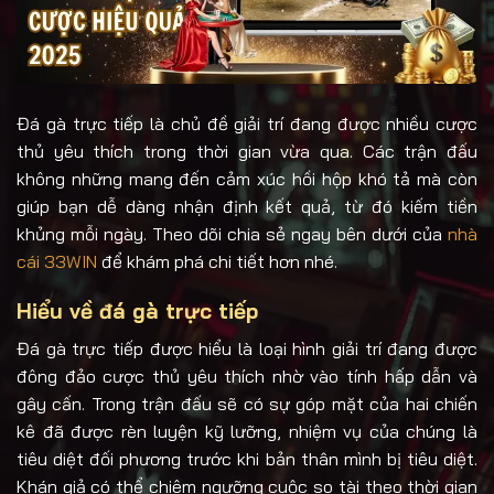
Đá gà trực tiếp là chủ đề giải trí đang được nhiều cược
thủ yêu thích trong thời gian vừa qua. Các trận đấu
không những mang đến cảm xúc hồi hộp khó tả mà còn
giúp bạn dễ dàng nhận định kết quả, từ đó kiếm tiền
khủng mỗi ngày. Theo dõi chia sẻ ngay bên dưới của
nhà
cái 33WIN
để khám phá chi tiết hơn nhé.
Hiểu về đá gà trực tiếp
Đá gà trực tiếp được hiểu là loại hình giải trí đang được
đông đảo cược thủ yêu thích nhờ vào tính hấp dẫn và
gây cấn. Trong trận đấu sẽ có sự góp mặt của hai chiến
kê đã được rèn luyện kỹ lưỡng, nhiệm vụ của chúng là
tiêu diệt đối phương trước khi bản thân mình bị tiêu diệt.
Khán giả có thể chiêm ngưỡng cuộc so tài theo thời gian