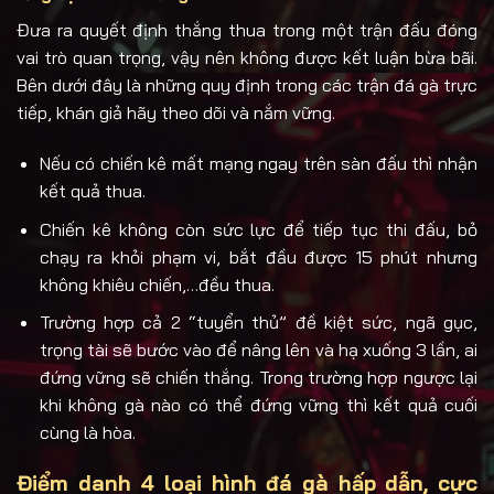
Đưa ra quyết định thắng thua trong một trận đấu đóng
vai trò quan trọng, vậy nên không được kết luận bừa bãi.
Bên dưới đây là những quy định trong các trận đá gà trực
tiếp, khán giả hãy theo dõi và nắm vững.
Nếu có chiến kê mất mạng ngay trên sàn đấu thì nhận
kết quả thua.
Chiến kê không còn sức lực để tiếp tục thi đấu, bỏ
chạy ra khỏi phạm vi, bắt đầu được 15 phút nhưng
không khiêu chiến,…đều thua.
Trường hợp cả 2 “tuyển thủ” đề kiệt sức, ngã gục,
trọng tài sẽ bước vào để nâng lên và hạ xuống 3 lần, ai
đứng vững sẽ chiến thắng. Trong trường hợp ngược lại
khi không gà nào có thể đứng vững thì kết quả cuối
cùng là hòa.
Điểm danh 4 loại hình đá gà hấp dẫn, cực